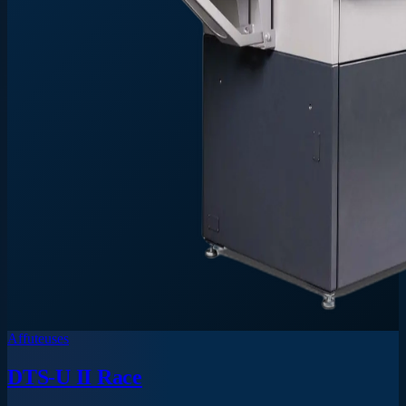
Affuteuses
DTS-U II Race