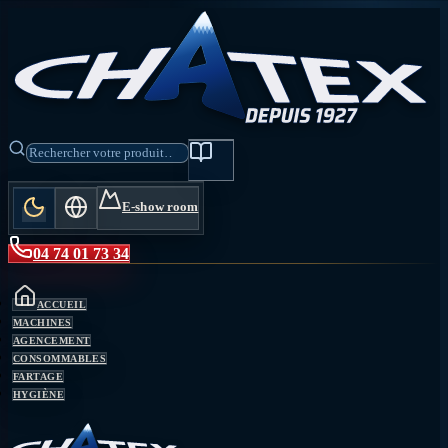
E-show room
04 74 01 73 34
ACCUEIL
MACHINES
AGENCEMENT
CONSOMMABLES
FARTAGE
HYGIÈNE